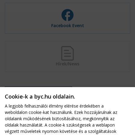
Facebook Event
Hírek/News
VISSZA A VERSENYEKHEZ
Cookie-k a byc.hu oldalain.
A legjobb felhasználói élmény elérése érdekében a
weboldalon cookie-kat használunk. Ezek hozzájárulnak az
oldalaink működésének biztosításához, megkönnyítik az
oldalak használatát. A cookie-k szükségesek a weblapon
Balatonfüredi Yacht Club
végzett műveletek nyomon követése és a szolgáltatások