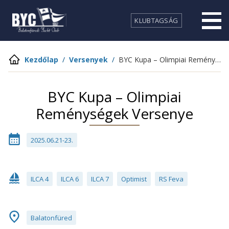
KLUBTAGSÁG
Kezdőlap
/
Versenyek
/
BYC Kupa – Olimpiai Reménységek Versenye
BYC Kupa – Olimpiai
Reménységek Versenye
2025.06.21-23.
ILCA 4
ILCA 6
ILCA 7
Optimist
RS Feva
Balatonfüred