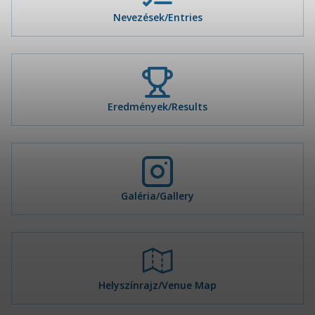
Nevezések/Entries
Eredmények/Results
Galéria/Gallery
Helyszínrajz/Venue Map