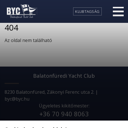
KLUBTAGSÁG
404
Az oldal nem található
Balatonfüredi Yacht Club
8230 Balatonfüred, Zákonyi Ferenc utca 2. |
byc@byc.hu
Ügyeletes kikitőmester:
+36 70 940 8063