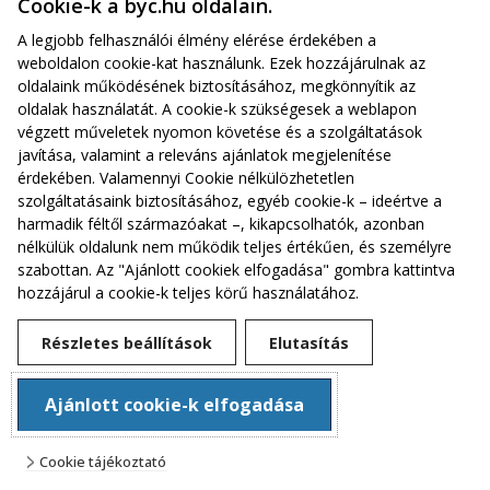
Cookie-k a byc.hu oldalain.
A legjobb felhasználói élmény elérése érdekében a
weboldalon cookie-kat használunk. Ezek hozzájárulnak az
oldalaink működésének biztosításához, megkönnyítik az
oldalak használatát. A cookie-k szükségesek a weblapon
végzett műveletek nyomon követése és a szolgáltatások
javítása, valamint a releváns ajánlatok megjelenítése
érdekében. Valamennyi Cookie nélkülözhetetlen
szolgáltatásaink biztosításához, egyéb cookie-k – ideértve a
harmadik féltől származóakat –, kikapcsolhatók, azonban
nélkülük oldalunk nem működik teljes értékűen, és személyre
szabottan. Az "Ajánlott cookiek elfogadása" gombra kattintva
hozzájárul a cookie-k teljes körű használatához.
Alapszabály
Részletes beállítások
Elutasítás
Adatkezelési tájékoztató
Cookie beállítások
Ajánlott cookie-k elfogadása
© 2024
Cookie tájékoztató