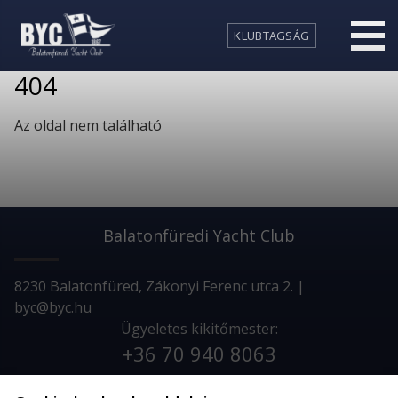
KLUBTAGSÁG
404
Az oldal nem található
Balatonfüredi Yacht Club
8230 Balatonfüred, Zákonyi Ferenc utca 2. |
byc@byc.hu
Ügyeletes kikitőmester:
+36 70 940 8063