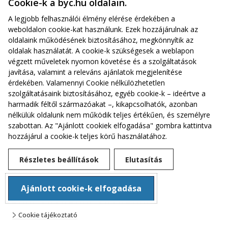
Cookie-k a byc.hu oldalain.
A legjobb felhasználói élmény elérése érdekében a
weboldalon cookie-kat használunk. Ezek hozzájárulnak az
oldalaink működésének biztosításához, megkönnyítik az
oldalak használatát. A cookie-k szükségesek a weblapon
végzett műveletek nyomon követése és a szolgáltatások
javítása, valamint a releváns ajánlatok megjelenítése
érdekében. Valamennyi Cookie nélkülözhetetlen
szolgáltatásaink biztosításához, egyéb cookie-k – ideértve a
harmadik féltől származóakat –, kikapcsolhatók, azonban
nélkülük oldalunk nem működik teljes értékűen, és személyre
szabottan. Az "Ajánlott cookiek elfogadása" gombra kattintva
hozzájárul a cookie-k teljes körű használatához.
Alapszabály
Részletes beállítások
Elutasítás
Adatkezelési tájékoztató
Cookie beállítások
Ajánlott cookie-k elfogadása
© 2024
Cookie tájékoztató