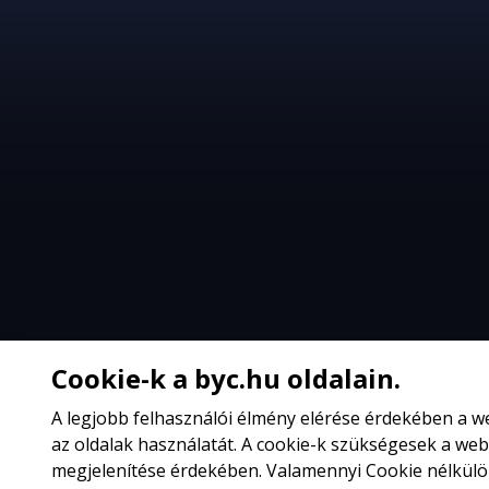
Cookie-k a byc.hu oldalain.
A legjobb felhasználói élmény elérése érdekében a 
az oldalak használatát. A cookie-k szükségesek a web
megjelenítése érdekében. Valamennyi Cookie nélkülözh