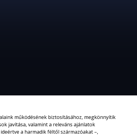
ldalaink működésének biztosításához, megkönnyítik
k javítása, valamint a releváns ajánlatok
ideértve a harmadik féltől származóakat –,