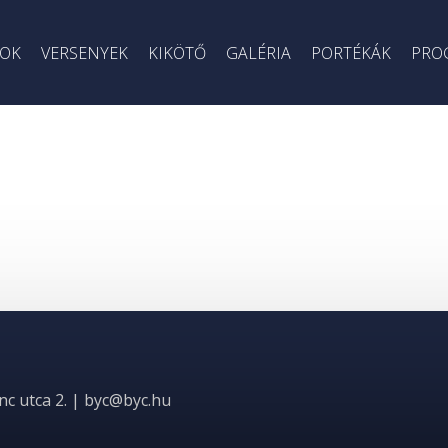
OK
VERSENYEK
KIKÖTŐ
GALÉRIA
PORTÉKÁK
PRO
c utca 2. |
byc@byc.hu