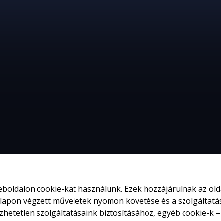
weboldalon cookie-kat használunk. Ezek hozzájárulnak az o
lapon végzett műveletek nyomon követése és a szolgáltatáso
etetlen szolgáltatásaink biztosításához, egyéb cookie-k – 